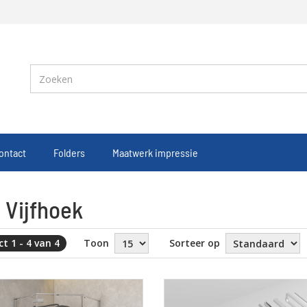
ontact
Folders
Maatwerk impressie
a Vijfhoek
t 1 - 4 van 4
Toon
Sorteer op