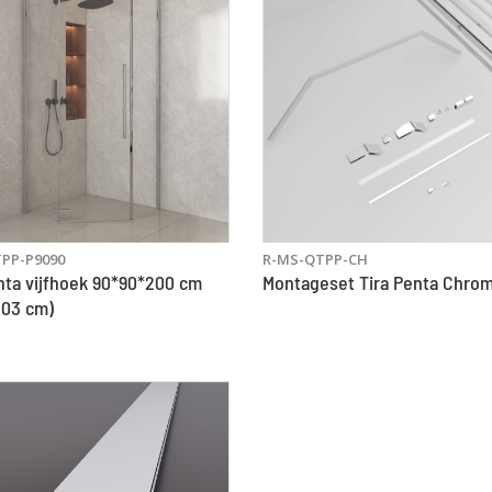
PP-P9090
R-MS-QTPP-CH
nta vijfhoek 90*90*200 cm
Montageset Tira Penta Chro
203 cm)