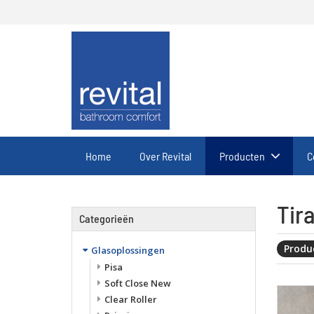
Home
Over Revital
Producten
C
Tir
Categorieën
Produc
Glasoplossingen
Pisa
Soft Close New
Clear Roller