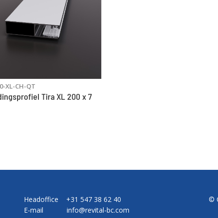
0-XL-CH-QT
ingsprofiel Tira XL 200 x 7
Headoffice +31 547 38 62 40
© 
E-mail
info@revital-bc.com