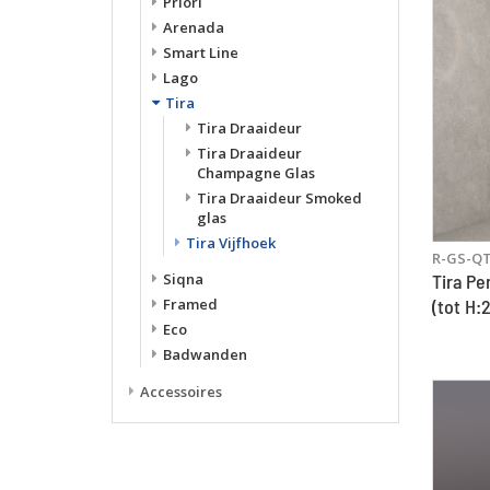
Priori
Arenada
Smart Line
Lago
Tira
Tira Draaideur
Tira Draaideur
Champagne Glas
Tira Draaideur Smoked
glas
Tira Vijfhoek
R-GS-QT
Siqna
Tira Pe
Framed
(tot H:
Eco
Badwanden
Accessoires