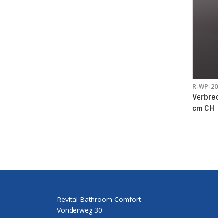
R-WP-20
Verbred
cm CH
Revital Bathroom Comfort
Vonderweg 30